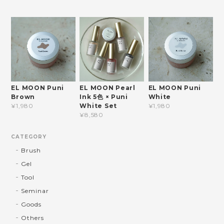
EL MOON Puni
EL MOON Pearl
EL MOON Puni
Brown
Ink 5色 × Puni
White
White Set
¥1,980
¥1,980
¥8,580
CATEGORY
Brush
Gel
Tool
Seminar
Goods
Others