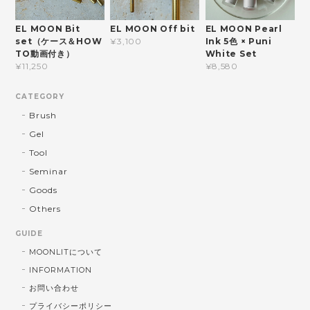
EL MOON Bit
EL MOON Off bit
EL MOON Pearl
set（ケース＆HOW
Ink 5色 × Puni
¥3,100
TO動画付き）
White Set
¥11,250
¥8,580
CATEGORY
Brush
Gel
Tool
Seminar
Goods
Others
GUIDE
MOONLITについて
INFORMATION
お問い合わせ
プライバシーポリシー